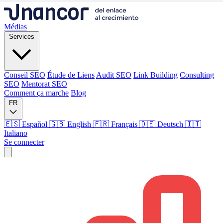
Médias
Services
Conseil SEO
Étude de Liens
Audit SEO
Link Building
Consulting
SEO
Mentorat SEO
Comment ça marche
Blog
FR
🇪🇸 Español
🇬🇧 English
🇫🇷 Français
🇩🇪 Deutsch
🇮🇹
Italiano
Se connecter
Médias
Services
Conseil SEO
Étude de Liens
Audit SEO
Link Building
Consulting
SEO
Mentorat SEO