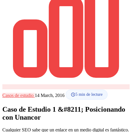
Comment ça marche
Blog
Langue
🇪🇸 ES
🇬🇧 EN
🇫🇷 FR
🇩🇪 DE
🇮🇹 IT
Se connecter
5
min de lecture
Casos de estudio
14 March, 2016
Caso de Estudio 1 &#8211; Posicionando
con Unancor
Cualquier SEO sabe que un enlace en un medio digital es fantástico.