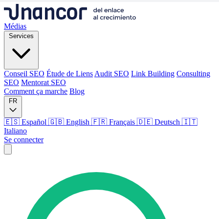
Médias
Services
Conseil SEO
Étude de Liens
Audit SEO
Link Building
Consulting
SEO
Mentorat SEO
Comment ça marche
Blog
FR
🇪🇸 Español
🇬🇧 English
🇫🇷 Français
🇩🇪 Deutsch
🇮🇹
Italiano
Se connecter
Médias
Services
Conseil SEO
Étude de Liens
Audit SEO
Link Building
Consulting
SEO
Mentorat SEO