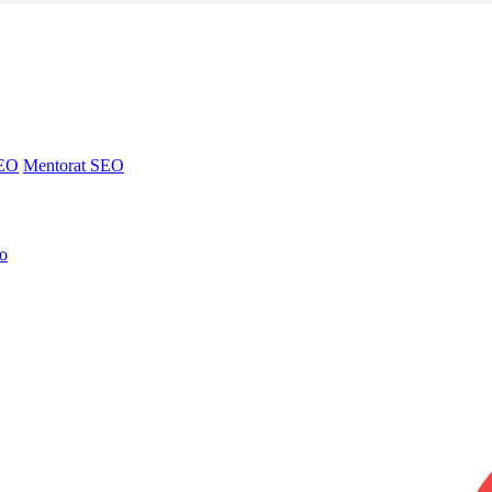
SEO
Mentorat SEO
no
SEO
Mentorat SEO