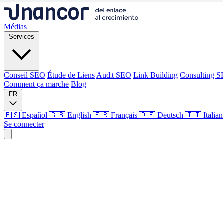
Médias
Services
Conseil SEO
Étude de Liens
Audit SEO
Link Building
Consulting 
Comment ça marche
Blog
FR
🇪🇸 Español
🇬🇧 English
🇫🇷 Français
🇩🇪 Deutsch
🇮🇹 Italia
Se connecter
Médias
Services
Conseil SEO
Étude de Liens
Audit SEO
Link Building
Consulting 
Comment ça marche
Blog
Langue