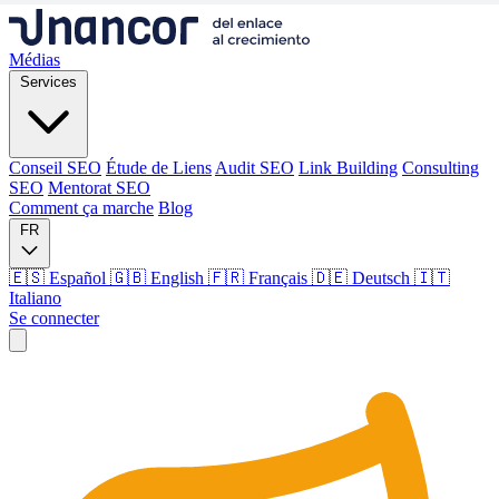
Médias
Services
Conseil SEO
Étude de Liens
Audit SEO
Link Building
Consulting
SEO
Mentorat SEO
Comment ça marche
Blog
FR
🇪🇸 Español
🇬🇧 English
🇫🇷 Français
🇩🇪 Deutsch
🇮🇹
Italiano
Se connecter
Médias
Services
Conseil SEO
Étude de Liens
Audit SEO
Link Building
Consulting
SEO
Mentorat SEO