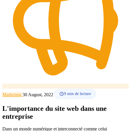
Comment ça marche
Blog
Langue
🇪🇸 ES
🇬🇧 EN
🇫🇷 FR
🇩🇪 DE
🇮🇹 IT
Se connecter
9
min de lecture
Marketing
30 August, 2022
L'importance du site web dans une
entreprise
Dans un monde numérique et interconnecté comme celui