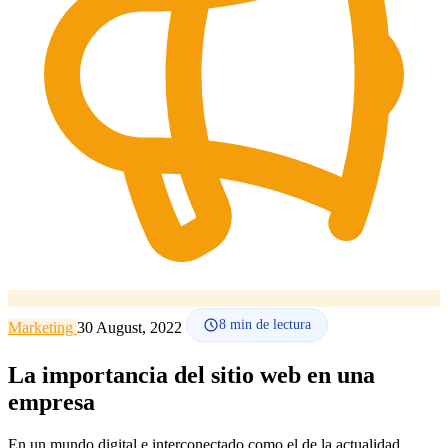
Cómo funciona
Blog
Idioma
🇪🇸 ES
🇬🇧 EN
🇫🇷 FR
🇩🇪 DE
🇮🇹 IT
Acceder
8
min de lectura
Marketing
30 August, 2022
La importancia del sitio web en una
empresa
En un mundo digital e interconectado como el de la actualidad,