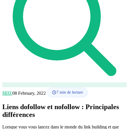
Comment ça marche
Blog
Langue
🇪🇸 ES
🇬🇧 EN
🇫🇷 FR
🇩🇪 DE
🇮🇹 IT
Se connecter
7
min de lecture
SEO
08 February, 2022
Liens dofollow et nofollow : Principales
différences
Lorsque vous vous lancez dans le monde du link building et que