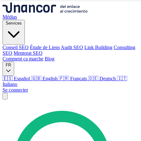
Médias
Services
Conseil SEO
Étude de Liens
Audit SEO
Link Building
Consulting
SEO
Mentorat SEO
Comment ça marche
Blog
FR
🇪🇸 Español
🇬🇧 English
🇫🇷 Français
🇩🇪 Deutsch
🇮🇹
Italiano
Se connecter
Médias
Services
Conseil SEO
Étude de Liens
Audit SEO
Link Building
Consulting
SEO
Mentorat SEO