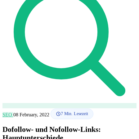
SEO-Beratung
Linkaufbau-Studie
SEO-Audit
Linkaufbau
SEO-
Beratung
SEO-Mentoring
So funktioniert es
Blog
Sprache
🇪🇸 ES
🇬🇧 EN
🇫🇷 FR
🇩🇪 DE
🇮🇹 IT
Anmelden
7
Min. Lesezeit
SEO
08 February, 2022
Dofollow- und Nofollow-Links:
Hauptunterschiede