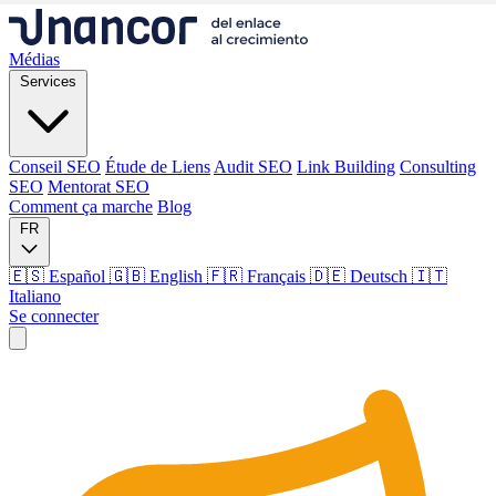
Médias
Services
Conseil SEO
Étude de Liens
Audit SEO
Link Building
Consulting
SEO
Mentorat SEO
Comment ça marche
Blog
FR
🇪🇸 Español
🇬🇧 English
🇫🇷 Français
🇩🇪 Deutsch
🇮🇹
Italiano
Se connecter
Médias
Services
Conseil SEO
Étude de Liens
Audit SEO
Link Building
Consulting
SEO
Mentorat SEO