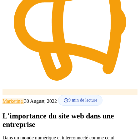
Comment ça marche
Blog
Langue
🇪🇸 ES
🇬🇧 EN
🇫🇷 FR
🇩🇪 DE
🇮🇹 IT
Se connecter
9
min de lecture
Marketing
30 August, 2022
L'importance du site web dans une
entreprise
Dans un monde numérique et interconnecté comme celui