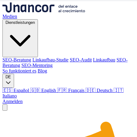
Medien
Dienstleistungen
SEO-Beratung
Linkaufbau-Studie
SEO-Audit
Linkaufbau
SEO-
Beratung
SEO-Mentoring
So funktioniert es
Blog
DE
🇪🇸 Español
🇬🇧 English
🇫🇷 Français
🇩🇪 Deutsch
🇮🇹
Italiano
Anmelden
Medien
Dienstleistungen