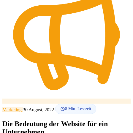
SEO-Beratung
Linkaufbau-Studie
SEO-Audit
Linkaufbau
SEO-
Beratung
SEO-Mentoring
So funktioniert es
Blog
Sprache
🇪🇸 ES
🇬🇧 EN
🇫🇷 FR
🇩🇪 DE
🇮🇹 IT
Anmelden
8
Min. Lesezeit
Marketing
30 August, 2022
Die Bedeutung der Website für ein
Unternehmen