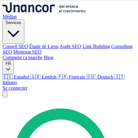
Médias
Services
Conseil SEO
Étude de Liens
Audit SEO
Link Building
Consulting
SEO
Mentorat SEO
Comment ça marche
Blog
FR
🇪🇸 Español
🇬🇧 English
🇫🇷 Français
🇩🇪 Deutsch
🇮🇹
Italiano
Se connecter
Médias
Services
Conseil SEO
Étude de Liens
Audit SEO
Link Building
Consulting
SEO
Mentorat SEO