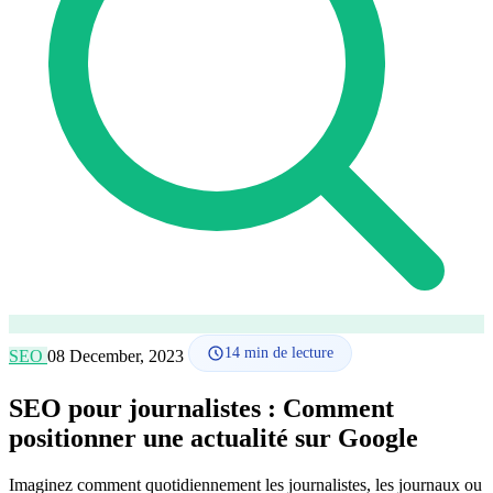
Comment ça marche
Blog
Langue
🇪🇸 ES
🇬🇧 EN
🇫🇷 FR
🇩🇪 DE
🇮🇹 IT
Se connecter
14
min de lecture
SEO
08 December, 2023
SEO pour journalistes : Comment
positionner une actualité sur Google
Imaginez comment quotidiennement les journalistes, les journaux ou