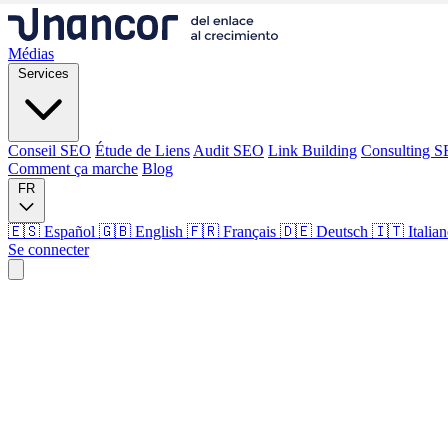
Médias
Services
Conseil SEO
Étude de Liens
Audit SEO
Link Building
Consulting 
Comment ça marche
Blog
FR
🇪🇸 Español
🇬🇧 English
🇫🇷 Français
🇩🇪 Deutsch
🇮🇹 Italia
Se connecter
Médias
Services
Conseil SEO
Étude de Liens
Audit SEO
Link Building
Consulting 
Comment ça marche
Blog
Langue