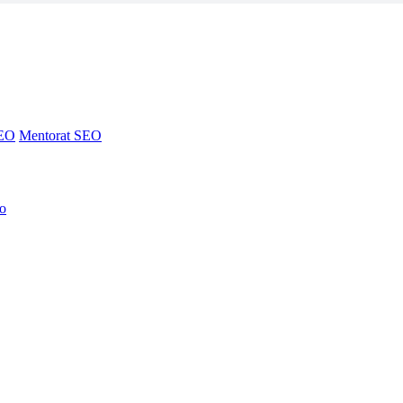
SEO
Mentorat SEO
no
SEO
Mentorat SEO