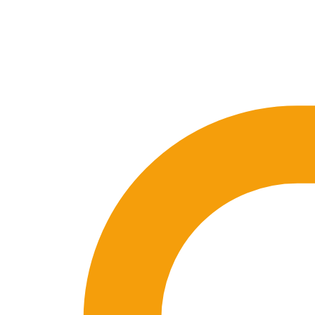
🇪🇸 ES
🇬🇧 EN
🇫🇷 FR
🇩🇪 DE
🇮🇹 IT
Se connecter