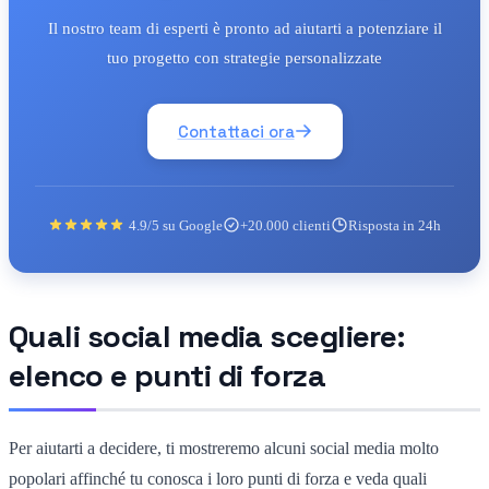
Il nostro team di esperti è pronto ad aiutarti a potenziare il
tuo progetto con strategie personalizzate
Contattaci ora
4.9/5 su Google
+20.000 clienti
Risposta in 24h
Quali social media scegliere:
elenco e punti di forza
Per aiutarti a decidere, ti mostreremo alcuni social media molto
popolari affinché tu conosca i loro punti di forza e veda quali