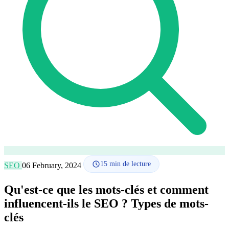
Comment ça marche
Blog
Langue
🇪🇸 ES
🇬🇧 EN
🇫🇷 FR
🇩🇪 DE
🇮🇹 IT
Se connecter
15
min de lecture
SEO
06 February, 2024
Qu'est-ce que les mots-clés et comment
influencent-ils le SEO ? Types de mots-
clés