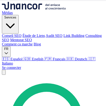
Médias
Services
Conseil SEO
Étude de Liens
Audit SEO
Link Building
Consulting
SEO
Mentorat SEO
Comment ça marche
Blog
FR
🇪🇸 Español
🇬🇧 English
🇫🇷 Français
🇩🇪 Deutsch
🇮🇹
Italiano
Se connecter
Médias
Services
Conseil SEO
Étude de Liens
Audit SEO
Link Building
Consulting
SEO
Mentorat SEO