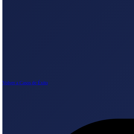
Volver a Casos de Éxito