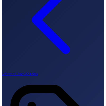
Comment ça marche
Blog
Langue
🇪🇸 ES
🇬🇧 EN
🇫🇷 FR
🇩🇪 DE
🇮🇹 IT
Se connecter
Volver a Casos de Éxito