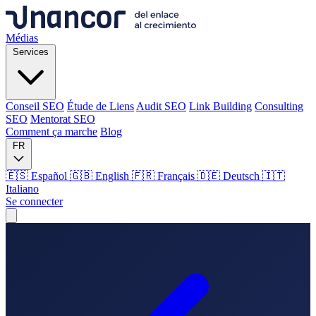
Médias
Services
Conseil SEO
Étude de Liens
Audit SEO
Link Building
Consulting
SEO
Mentorat SEO
Comment ça marche
Blog
FR
🇪🇸 Español
🇬🇧 English
🇫🇷 Français
🇩🇪 Deutsch
🇮🇹
Italiano
Se connecter
Médias
Services
Conseil SEO
Étude de Liens
Audit SEO
Link Building
Consulting
SEO
Mentorat SEO