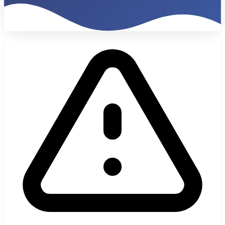
680%
ROI 9 Meses