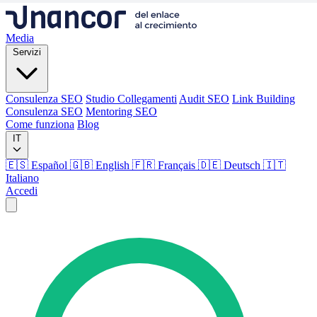
Media
Servizi
Consulenza SEO
Studio Collegamenti
Audit SEO
Link Building
Consulenza SEO
Mentoring SEO
Come funziona
Blog
IT
🇪🇸 Español
🇬🇧 English
🇫🇷 Français
🇩🇪 Deutsch
🇮🇹
Italiano
Accedi
Media
Servizi
Consulenza SEO
Studio Collegamenti
Audit SEO
Link Building
Consulenza SEO
Mentoring SEO
Come funziona
Blog