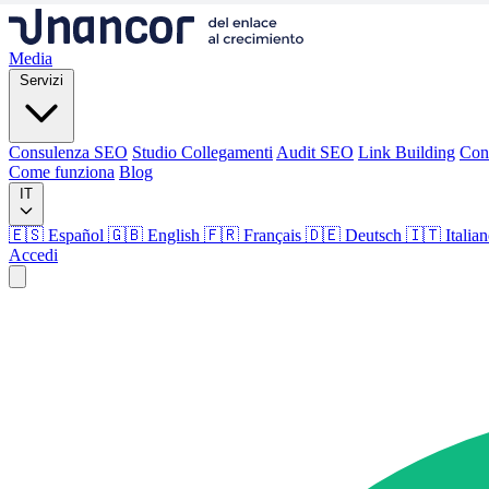
Media
Servizi
Consulenza SEO
Studio Collegamenti
Audit SEO
Link Building
Con
Come funziona
Blog
IT
🇪🇸 Español
🇬🇧 English
🇫🇷 Français
🇩🇪 Deutsch
🇮🇹 Italia
Accedi
Media
Servizi
Consulenza SEO
Studio Collegamenti
Audit SEO
Link Building
Con
Come funziona
Blog
Lingua
🇪🇸 ES
🇬🇧 EN
🇫🇷 FR
🇩🇪 DE
🇮🇹 IT