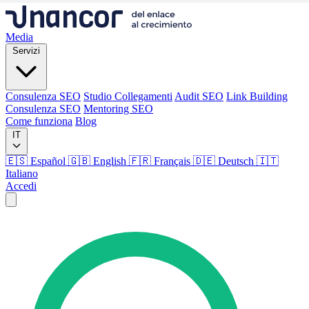
Media
Servizi
Consulenza SEO
Studio Collegamenti
Audit SEO
Link Building
Consulenza SEO
Mentoring SEO
Come funziona
Blog
IT
🇪🇸 Español
🇬🇧 English
🇫🇷 Français
🇩🇪 Deutsch
🇮🇹
Italiano
Accedi
Media
Servizi
Consulenza SEO
Studio Collegamenti
Audit SEO
Link Building
Consulenza SEO
Mentoring SEO
Come funziona
Blog