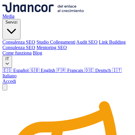
Media
Servizi
Consulenza SEO
Studio Collegamenti
Audit SEO
Link Building
Consulenza SEO
Mentoring SEO
Come funziona
Blog
IT
🇪🇸 Español
🇬🇧 English
🇫🇷 Français
🇩🇪 Deutsch
🇮🇹
Italiano
Accedi
Media
Servizi
Consulenza SEO
Studio Collegamenti
Audit SEO
Link Building
Consulenza SEO
Mentoring SEO
Come funziona
Blog