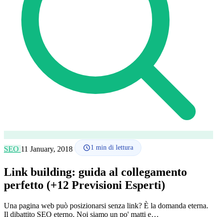
Lingua
🇪🇸 ES
🇬🇧 EN
🇫🇷 FR
🇩🇪 DE
🇮🇹 IT
Accedi
1
min di lettura
SEO
11 January, 2018
Link building: guida al collegamento
perfetto (+12 Previsioni Esperti)
Una pagina web può posizionarsi senza link? È la domanda eterna.
Il dibattito SEO eterno. Noi siamo un po' matti e…