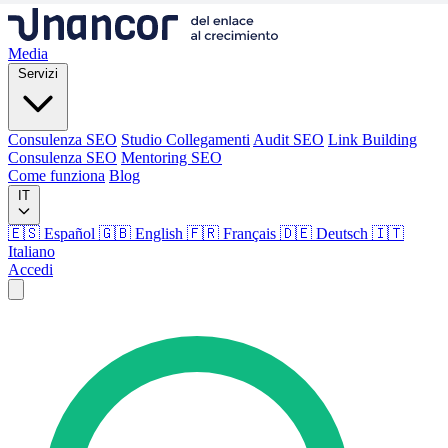
Media
Servizi
Consulenza SEO
Studio Collegamenti
Audit SEO
Link Building
Consulenza SEO
Mentoring SEO
Come funziona
Blog
IT
🇪🇸 Español
🇬🇧 English
🇫🇷 Français
🇩🇪 Deutsch
🇮🇹
Italiano
Accedi
Media
Servizi
Consulenza SEO
Studio Collegamenti
Audit SEO
Link Building
Consulenza SEO
Mentoring SEO
Come funziona
Blog