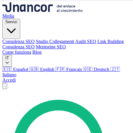
Media
Servizi
Consulenza SEO
Studio Collegamenti
Audit SEO
Link Building
Consulenza SEO
Mentoring SEO
Come funziona
Blog
IT
🇪🇸 Español
🇬🇧 English
🇫🇷 Français
🇩🇪 Deutsch
🇮🇹
Italiano
Accedi
Media
Servizi
Consulenza SEO
Studio Collegamenti
Audit SEO
Link Building
Consulenza SEO
Mentoring SEO
Come funziona
Blog