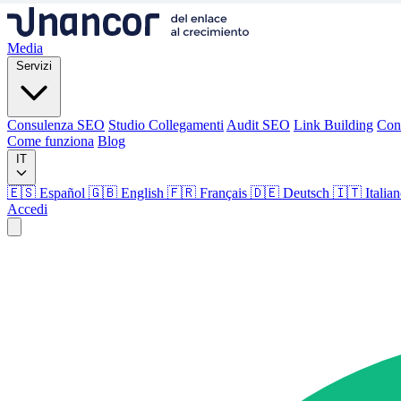
Media
Servizi
Consulenza SEO
Studio Collegamenti
Audit SEO
Link Building
Con
Come funziona
Blog
IT
🇪🇸 Español
🇬🇧 English
🇫🇷 Français
🇩🇪 Deutsch
🇮🇹 Italia
Accedi
Media
Servizi
Consulenza SEO
Studio Collegamenti
Audit SEO
Link Building
Con
Come funziona
Blog
Lingua
🇪🇸 ES
🇬🇧 EN
🇫🇷 FR
🇩🇪 DE
🇮🇹 IT