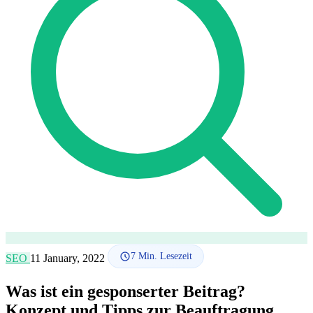
SEO-Beratung
Linkaufbau-Studie
SEO-Audit
Linkaufbau
SEO-
Beratung
SEO-Mentoring
So funktioniert es
Blog
Sprache
🇪🇸 ES
🇬🇧 EN
🇫🇷 FR
🇩🇪 DE
🇮🇹 IT
Anmelden
7
Min. Lesezeit
SEO
11 January, 2022
Was ist ein gesponserter Beitrag?
Konzept und Tipps zur Beauftragung