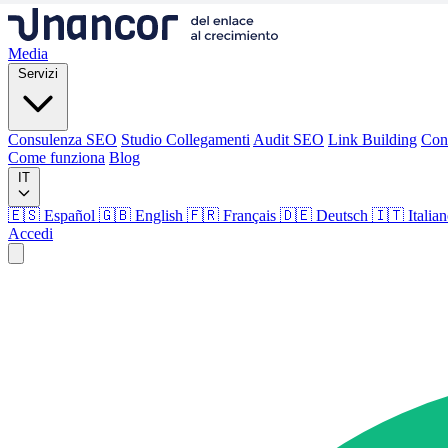
Media
Servizi
Consulenza SEO
Studio Collegamenti
Audit SEO
Link Building
Con
Come funziona
Blog
IT
🇪🇸 Español
🇬🇧 English
🇫🇷 Français
🇩🇪 Deutsch
🇮🇹 Italia
Accedi
Media
Servizi
Consulenza SEO
Studio Collegamenti
Audit SEO
Link Building
Con
Come funziona
Blog
Lingua
🇪🇸 ES
🇬🇧 EN
🇫🇷 FR
🇩🇪 DE
🇮🇹 IT