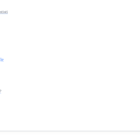
tisti
le
?