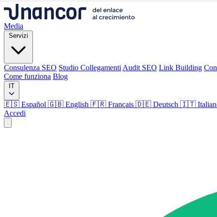
Media
Servizi
Consulenza SEO
Studio Collegamenti
Audit SEO
Link Building
Con
Come funziona
Blog
IT
🇪🇸 Español
🇬🇧 English
🇫🇷 Français
🇩🇪 Deutsch
🇮🇹 Italia
Accedi
Media
Servizi
Consulenza SEO
Studio Collegamenti
Audit SEO
Link Building
Con
Come funziona
Blog
Lingua
🇪🇸 ES
🇬🇧 EN
🇫🇷 FR
🇩🇪 DE
🇮🇹 IT