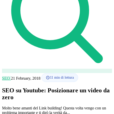
Lingua
🇪🇸 ES
🇬🇧 EN
🇫🇷 FR
🇩🇪 DE
🇮🇹 IT
Accedi
11
min di lettura
SEO
21 February, 2018
SEO su Youtube: Posizionare un video da
zero
Molto bene amanti del Link building! Questa volta vengo con un
problema importante e ti dirò la verità da...