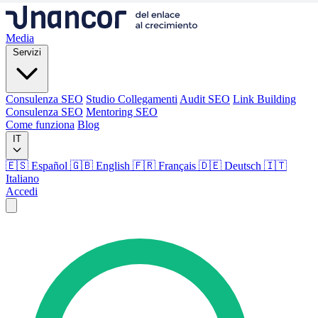
Media
Servizi
Consulenza SEO
Studio Collegamenti
Audit SEO
Link Building
Consulenza SEO
Mentoring SEO
Come funziona
Blog
IT
🇪🇸 Español
🇬🇧 English
🇫🇷 Français
🇩🇪 Deutsch
🇮🇹
Italiano
Accedi
Media
Servizi
Consulenza SEO
Studio Collegamenti
Audit SEO
Link Building
Consulenza SEO
Mentoring SEO
Come funziona
Blog