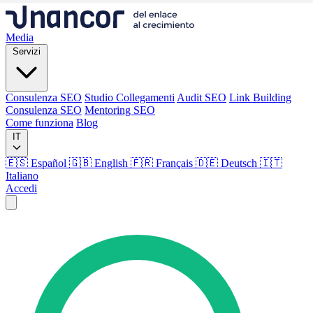
Media
Servizi
Consulenza SEO
Studio Collegamenti
Audit SEO
Link Building
Consulenza SEO
Mentoring SEO
Come funziona
Blog
IT
🇪🇸 Español
🇬🇧 English
🇫🇷 Français
🇩🇪 Deutsch
🇮🇹
Italiano
Accedi
Media
Servizi
Consulenza SEO
Studio Collegamenti
Audit SEO
Link Building
Consulenza SEO
Mentoring SEO
Come funziona
Blog