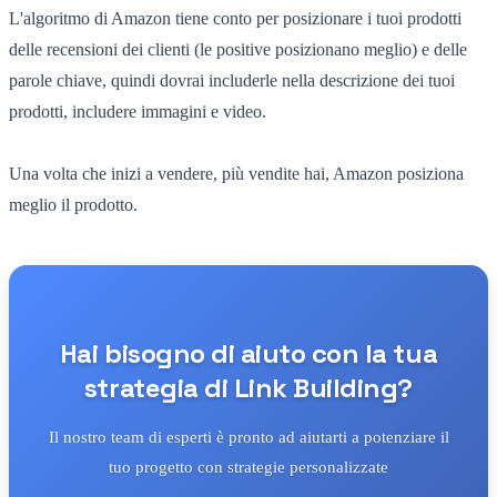
L'algoritmo di Amazon tiene conto per posizionare i tuoi prodotti
delle recensioni dei clienti (le positive posizionano meglio) e delle
parole chiave, quindi dovrai includerle nella descrizione dei tuoi
prodotti, includere immagini e video.
Una volta che inizi a vendere, più vendite hai, Amazon posiziona
meglio il prodotto.
Hai bisogno di aiuto con la tua
strategia di Link Building?
Il nostro team di esperti è pronto ad aiutarti a potenziare il
tuo progetto con strategie personalizzate