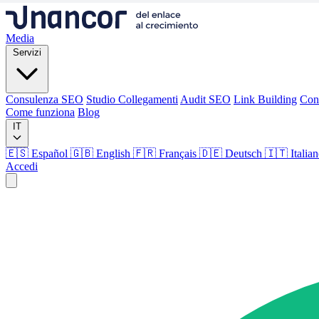
Media
Servizi
Consulenza SEO
Studio Collegamenti
Audit SEO
Link Building
Con
Come funziona
Blog
IT
🇪🇸 Español
🇬🇧 English
🇫🇷 Français
🇩🇪 Deutsch
🇮🇹 Italia
Accedi
Media
Servizi
Consulenza SEO
Studio Collegamenti
Audit SEO
Link Building
Con
Come funziona
Blog
Lingua
🇪🇸 ES
🇬🇧 EN
🇫🇷 FR
🇩🇪 DE
🇮🇹 IT