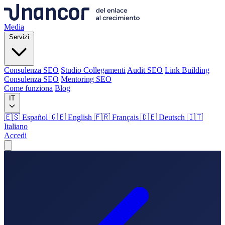
Media
Servizi
Consulenza SEO
Studio Collegamenti
Audit SEO
Link Building
Consulenza SEO
Mentoring SEO
Come funziona
Blog
IT
🇪🇸 Español
🇬🇧 English
🇫🇷 Français
🇩🇪 Deutsch
🇮🇹
Italiano
Accedi
Media
Servizi
Consulenza SEO
Studio Collegamenti
Audit SEO
Link Building
Consulenza SEO
Mentoring SEO
Come funziona
Blog