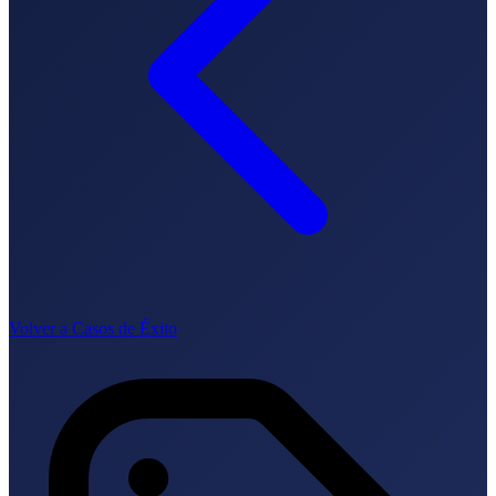
Lingua
🇪🇸 ES
🇬🇧 EN
🇫🇷 FR
🇩🇪 DE
🇮🇹 IT
Accedi
Volver a Casos de Éxito