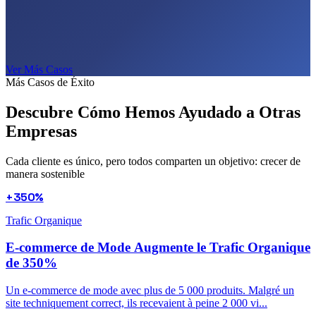
Ver Más Casos
Más Casos de Éxito
Descubre Cómo Hemos Ayudado a
Otras
Empresas
Cada cliente es único, pero todos comparten un objetivo: crecer de
manera sostenible
+350%
Trafic Organique
E-commerce de Mode Augmente le Trafic Organique
de 350%
Un e-commerce de mode avec plus de 5 000 produits. Malgré un
site techniquement correct, ils recevaient à peine 2 000 vi...