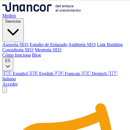
Medios
Servicios
Asesoría SEO
Estudio de Enlazado
Auditoría SEO
Link Building
Consultoría SEO
Mentoría SEO
Cómo funciona
Blog
ES
🇪🇸 Español
🇬🇧 English
🇫🇷 Français
🇩🇪 Deutsch
🇮🇹
Italiano
Acceder
Medios
Servicios
Asesoría SEO
Estudio de Enlazado
Auditoría SEO
Link Building
Consultoría SEO
Mentoría SEO