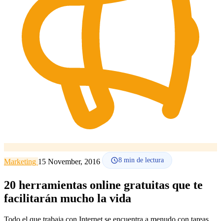
Cómo funciona
Blog
Idioma
🇪🇸 ES
🇬🇧 EN
🇫🇷 FR
🇩🇪 DE
🇮🇹 IT
Acceder
8
min de lectura
Marketing
15 November, 2016
20 herramientas online gratuitas que te
facilitarán mucho la vida
Todo el que trabaja con Internet se encuentra a menudo con tareas