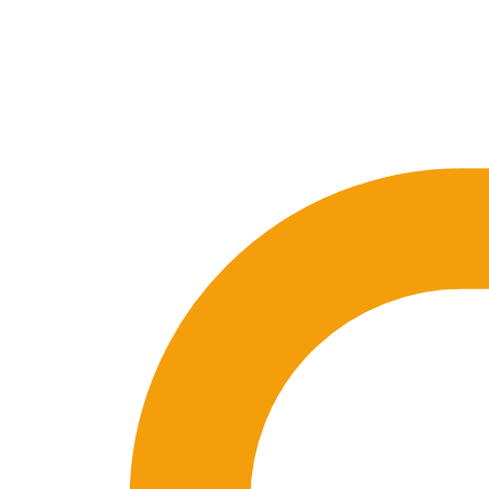
🇪🇸 ES
🇬🇧 EN
🇫🇷 FR
🇩🇪 DE
🇮🇹 IT
Acceder