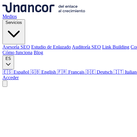
Medios
Servicios
Asesoría SEO
Estudio de Enlazado
Auditoría SEO
Link Building
Co
Cómo funciona
Blog
ES
🇪🇸 Español
🇬🇧 English
🇫🇷 Français
🇩🇪 Deutsch
🇮🇹 Italia
Acceder
Medios
Servicios
Asesoría SEO
Estudio de Enlazado
Auditoría SEO
Link Building
Co
Cómo funciona
Blog
Idioma