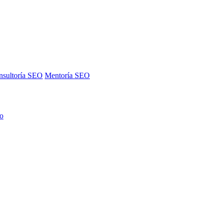
nsultoría SEO
Mentoría SEO
no
nsultoría SEO
Mentoría SEO