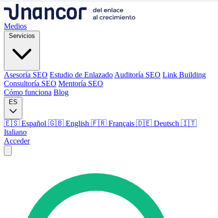
Medios
Servicios
Asesoría SEO
Estudio de Enlazado
Auditoría SEO
Link Building
Consultoría SEO
Mentoría SEO
Cómo funciona
Blog
ES
🇪🇸 Español
🇬🇧 English
🇫🇷 Français
🇩🇪 Deutsch
🇮🇹
Italiano
Acceder
Medios
Servicios
Asesoría SEO
Estudio de Enlazado
Auditoría SEO
Link Building
Consultoría SEO
Mentoría SEO