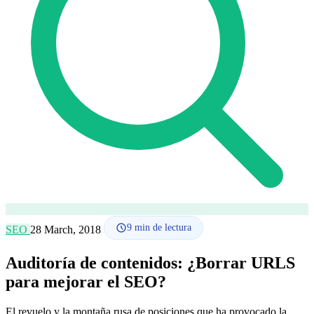
Cómo funciona
Blog
Idioma
🇪🇸 ES
🇬🇧 EN
🇫🇷 FR
🇩🇪 DE
🇮🇹 IT
Acceder
9
min de lectura
SEO
28 March, 2018
Auditoría de contenidos: ¿Borrar URLS
para mejorar el SEO?
El revuelo y la montaña rusa de posiciones que ha provocado la