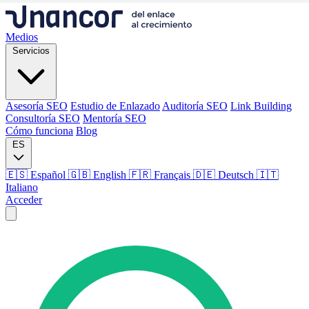
Medios
Servicios
Asesoría SEO
Estudio de Enlazado
Auditoría SEO
Link Building
Consultoría SEO
Mentoría SEO
Cómo funciona
Blog
ES
🇪🇸 Español
🇬🇧 English
🇫🇷 Français
🇩🇪 Deutsch
🇮🇹
Italiano
Acceder
Medios
Servicios
Asesoría SEO
Estudio de Enlazado
Auditoría SEO
Link Building
Consultoría SEO
Mentoría SEO