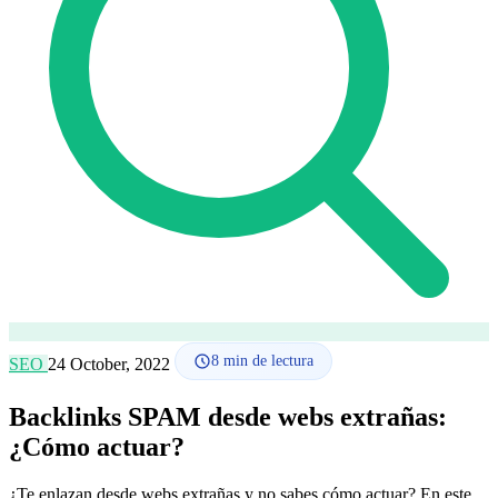
Cómo funciona
Blog
Idioma
🇪🇸 ES
🇬🇧 EN
🇫🇷 FR
🇩🇪 DE
🇮🇹 IT
Acceder
8
min de lectura
SEO
24 October, 2022
Backlinks SPAM desde webs extrañas:
¿Cómo actuar?
¿Te enlazan desde webs extrañas y no sabes cómo actuar? En este