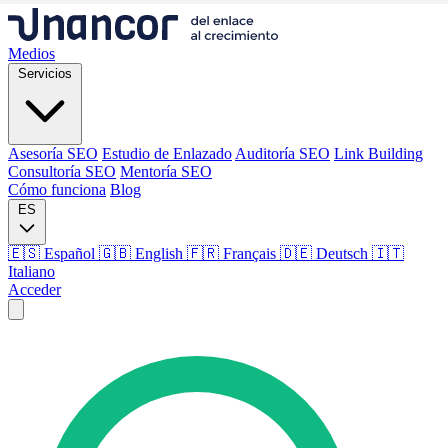
Medios
Servicios
Asesoría SEO
Estudio de Enlazado
Auditoría SEO
Link Building
Consultoría SEO
Mentoría SEO
Cómo funciona
Blog
ES
🇪🇸 Español
🇬🇧 English
🇫🇷 Français
🇩🇪 Deutsch
🇮🇹
Italiano
Acceder
Medios
Servicios
Asesoría SEO
Estudio de Enlazado
Auditoría SEO
Link Building
Consultoría SEO
Mentoría SEO