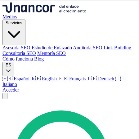
Medios
Servicios
Asesoría SEO
Estudio de Enlazado
Auditoría SEO
Link Building
Consultoría SEO
Mentoría SEO
Cómo funciona
Blog
ES
🇪🇸 Español
🇬🇧 English
🇫🇷 Français
🇩🇪 Deutsch
🇮🇹
Italiano
Acceder
Medios
Servicios
Asesoría SEO
Estudio de Enlazado
Auditoría SEO
Link Building
Consultoría SEO
Mentoría SEO