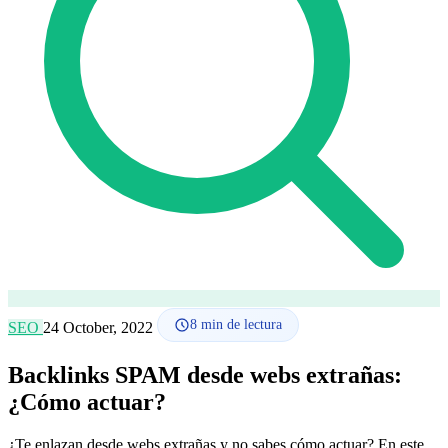
Cómo funciona
Blog
Idioma
🇪🇸 ES
🇬🇧 EN
🇫🇷 FR
🇩🇪 DE
🇮🇹 IT
Acceder
8
min de lectura
SEO
24 October, 2022
Backlinks SPAM desde webs extrañas:
¿Cómo actuar?
¿Te enlazan desde webs extrañas y no sabes cómo actuar? En este