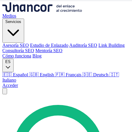
Medios
Servicios
Asesoría SEO
Estudio de Enlazado
Auditoría SEO
Link Building
Consultoría SEO
Mentoría SEO
Cómo funciona
Blog
ES
🇪🇸 Español
🇬🇧 English
🇫🇷 Français
🇩🇪 Deutsch
🇮🇹
Italiano
Acceder
Medios
Servicios
Asesoría SEO
Estudio de Enlazado
Auditoría SEO
Link Building
Consultoría SEO
Mentoría SEO