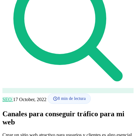
Cómo funciona
Blog
Idioma
🇪🇸 ES
🇬🇧 EN
🇫🇷 FR
🇩🇪 DE
🇮🇹 IT
Acceder
8
min de lectura
SEO
17 October, 2022
Canales para conseguir tráfico para mi
web
Crear un sitio web atractivo para usuarios y clientes es algo esencial,