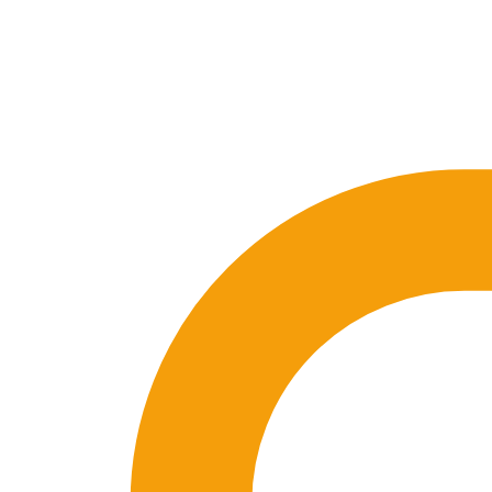
🇪🇸 ES
🇬🇧 EN
🇫🇷 FR
🇩🇪 DE
🇮🇹 IT
Acceder