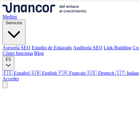
Medios
Servicios
Asesoría SEO
Estudio de Enlazado
Auditoría SEO
Link Building
Co
Cómo funciona
Blog
ES
🇪🇸 Español
🇬🇧 English
🇫🇷 Français
🇩🇪 Deutsch
🇮🇹 Italia
Acceder
Medios
Servicios
Asesoría SEO
Estudio de Enlazado
Auditoría SEO
Link Building
Co
Cómo funciona
Blog
Idioma