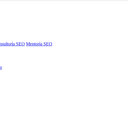
nsultoría SEO
Mentoría SEO
no
nsultoría SEO
Mentoría SEO