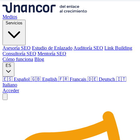
Medios
Servicios
Asesoría SEO
Estudio de Enlazado
Auditoría SEO
Link Building
Consultoría SEO
Mentoría SEO
Cómo funciona
Blog
ES
🇪🇸 Español
🇬🇧 English
🇫🇷 Français
🇩🇪 Deutsch
🇮🇹
Italiano
Acceder
Medios
Servicios
Asesoría SEO
Estudio de Enlazado
Auditoría SEO
Link Building
Consultoría SEO
Mentoría SEO