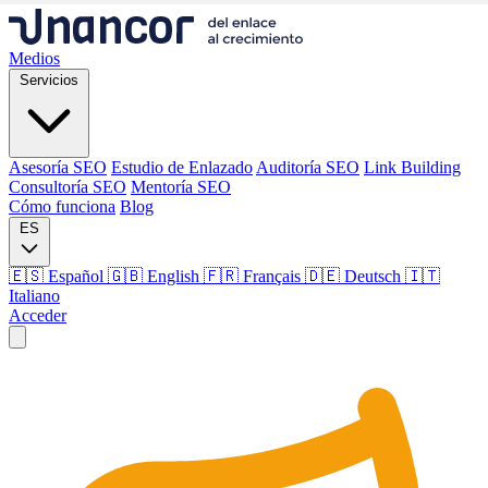
Medios
Servicios
Asesoría SEO
Estudio de Enlazado
Auditoría SEO
Link Building
Consultoría SEO
Mentoría SEO
Cómo funciona
Blog
ES
🇪🇸 Español
🇬🇧 English
🇫🇷 Français
🇩🇪 Deutsch
🇮🇹
Italiano
Acceder
Medios
Servicios
Asesoría SEO
Estudio de Enlazado
Auditoría SEO
Link Building
Consultoría SEO
Mentoría SEO