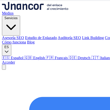
Medios
Servicios
Asesoría SEO
Estudio de Enlazado
Auditoría SEO
Link Building
Co
Cómo funciona
Blog
ES
🇪🇸 Español
🇬🇧 English
🇫🇷 Français
🇩🇪 Deutsch
🇮🇹 Italia
Acceder
Medios
Servicios
Asesoría SEO
Estudio de Enlazado
Auditoría SEO
Link Building
Co
Cómo funciona
Blog
Idioma