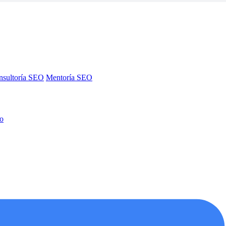
nsultoría SEO
Mentoría SEO
no
nsultoría SEO
Mentoría SEO