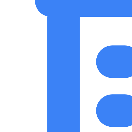
🇪🇸 ES
🇬🇧 EN
🇫🇷 FR
🇩🇪 DE
🇮🇹 IT
Acceder