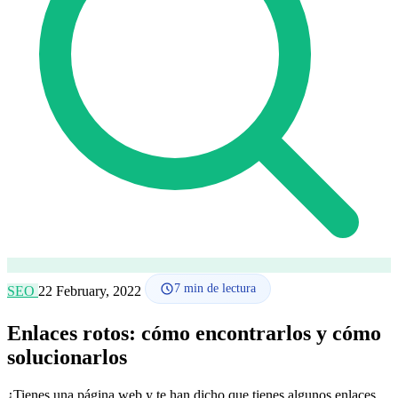
Cómo funciona
Blog
Idioma
🇪🇸 ES
🇬🇧 EN
🇫🇷 FR
🇩🇪 DE
🇮🇹 IT
Acceder
7
min de lectura
SEO
22 February, 2022
Enlaces rotos: cómo encontrarlos y cómo
solucionarlos
¿Tienes una página web y te han dicho que tienes algunos enlaces