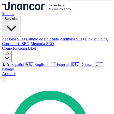
Medios
Servicios
Asesoría SEO
Estudio de Enlazado
Auditoría SEO
Link Building
Consultoría SEO
Mentoría SEO
Cómo funciona
Blog
ES
🇪🇸 Español
🇬🇧 English
🇫🇷 Français
🇩🇪 Deutsch
🇮🇹
Italiano
Acceder
Medios
Servicios
Asesoría SEO
Estudio de Enlazado
Auditoría SEO
Link Building
Consultoría SEO
Mentoría SEO