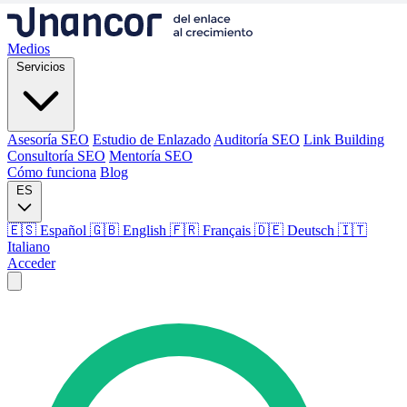
Medios
Servicios
Asesoría SEO
Estudio de Enlazado
Auditoría SEO
Link Building
Consultoría SEO
Mentoría SEO
Cómo funciona
Blog
ES
🇪🇸 Español
🇬🇧 English
🇫🇷 Français
🇩🇪 Deutsch
🇮🇹
Italiano
Acceder
Medios
Servicios
Asesoría SEO
Estudio de Enlazado
Auditoría SEO
Link Building
Consultoría SEO
Mentoría SEO