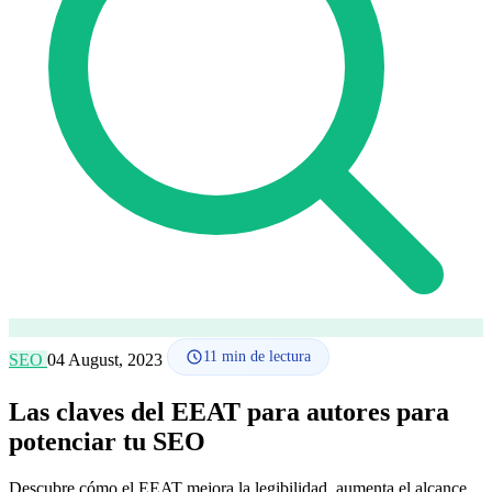
Cómo funciona
Blog
Idioma
🇪🇸 ES
🇬🇧 EN
🇫🇷 FR
🇩🇪 DE
🇮🇹 IT
Acceder
11
min de lectura
SEO
04 August, 2023
Las claves del EEAT para autores para
potenciar tu SEO
Descubre cómo el EEAT mejora la legibilidad, aumenta el alcance