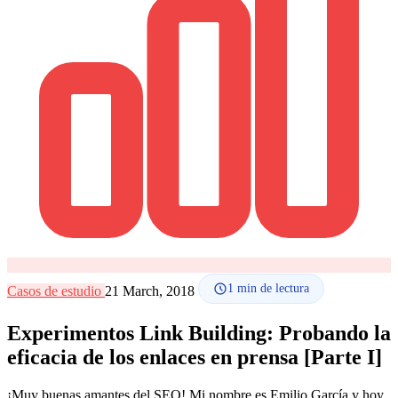
Cómo funciona
Blog
Idioma
🇪🇸 ES
🇬🇧 EN
🇫🇷 FR
🇩🇪 DE
🇮🇹 IT
Acceder
1
min de lectura
Casos de estudio
21 March, 2018
Experimentos Link Building: Probando la
eficacia de los enlaces en prensa [Parte I]
¡Muy buenas amantes del SEO! Mi nombre es Emilio García y hoy