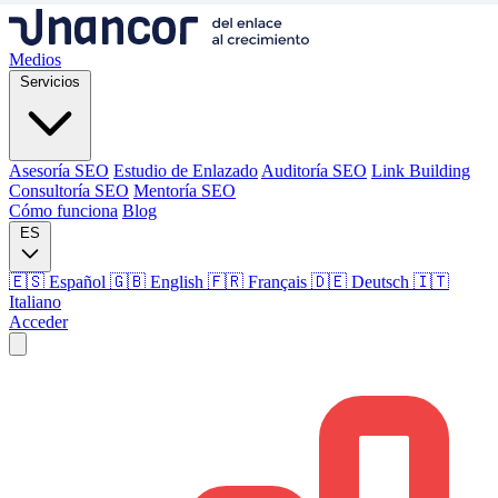
Medios
Servicios
Asesoría SEO
Estudio de Enlazado
Auditoría SEO
Link Building
Consultoría SEO
Mentoría SEO
Cómo funciona
Blog
ES
🇪🇸 Español
🇬🇧 English
🇫🇷 Français
🇩🇪 Deutsch
🇮🇹
Italiano
Acceder
Medios
Servicios
Asesoría SEO
Estudio de Enlazado
Auditoría SEO
Link Building
Consultoría SEO
Mentoría SEO