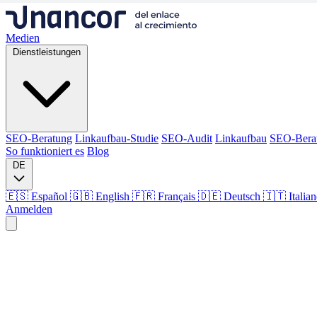
Medien
Dienstleistungen
SEO-Beratung
Linkaufbau-Studie
SEO-Audit
Linkaufbau
SEO-Bera
So funktioniert es
Blog
DE
🇪🇸 Español
🇬🇧 English
🇫🇷 Français
🇩🇪 Deutsch
🇮🇹 Italia
Anmelden
Medien
Dienstleistungen