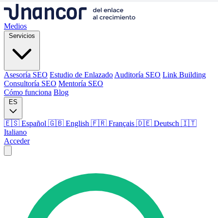
Medios
Servicios
Asesoría SEO
Estudio de Enlazado
Auditoría SEO
Link Building
Consultoría SEO
Mentoría SEO
Cómo funciona
Blog
ES
🇪🇸 Español
🇬🇧 English
🇫🇷 Français
🇩🇪 Deutsch
🇮🇹
Italiano
Acceder
Medios
Servicios
Asesoría SEO
Estudio de Enlazado
Auditoría SEO
Link Building
Consultoría SEO
Mentoría SEO