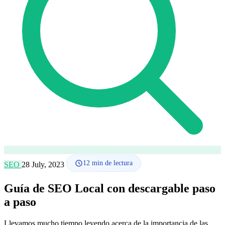
Cómo funciona
Blog
Idioma
🇪🇸 ES
🇬🇧 EN
🇫🇷 FR
🇩🇪 DE
🇮🇹 IT
Acceder
12
min de lectura
SEO
28 July, 2023
Guía de SEO Local con descargable paso
a paso
Llevamos mucho tiempo leyendo acerca de la importancia de las