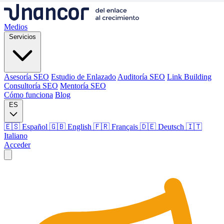
Medios
Servicios
Asesoría SEO
Estudio de Enlazado
Auditoría SEO
Link Building
Consultoría SEO
Mentoría SEO
Cómo funciona
Blog
ES
🇪🇸 Español
🇬🇧 English
🇫🇷 Français
🇩🇪 Deutsch
🇮🇹
Italiano
Acceder
Medios
Servicios
Asesoría SEO
Estudio de Enlazado
Auditoría SEO
Link Building
Consultoría SEO
Mentoría SEO