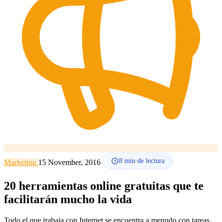
Cómo funciona
Blog
Idioma
🇪🇸 ES
🇬🇧 EN
🇫🇷 FR
🇩🇪 DE
🇮🇹 IT
Acceder
8
min de lectura
Marketing
15 November, 2016
20 herramientas online gratuitas que te
facilitarán mucho la vida
Todo el que trabaja con Internet se encuentra a menudo con tareas