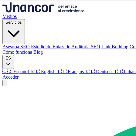
Medios
Servicios
Asesoría SEO
Estudio de Enlazado
Auditoría SEO
Link Building
Co
Cómo funciona
Blog
ES
🇪🇸 Español
🇬🇧 English
🇫🇷 Français
🇩🇪 Deutsch
🇮🇹 Italia
Acceder
Medios
Servicios
Asesoría SEO
Estudio de Enlazado
Auditoría SEO
Link Building
Co
Cómo funciona
Blog
Idioma