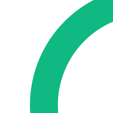
🇪🇸 ES
🇬🇧 EN
🇫🇷 FR
🇩🇪 DE
🇮🇹 IT
Acceder