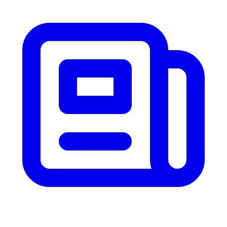
Cómo funciona
Blog
Idioma
🇪🇸 ES
🇬🇧 EN
🇫🇷 FR
🇩🇪 DE
🇮🇹 IT
Acceder