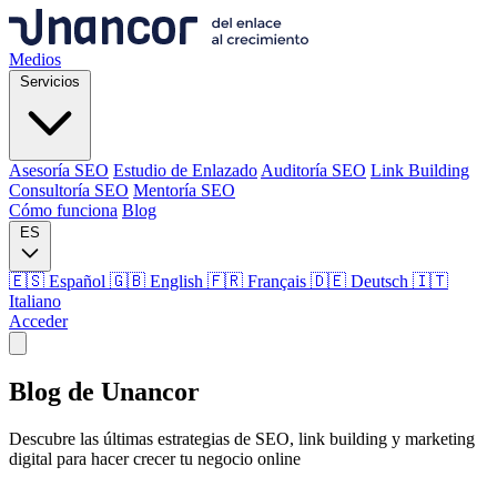
Medios
Servicios
Asesoría SEO
Estudio de Enlazado
Auditoría SEO
Link Building
Consultoría SEO
Mentoría SEO
Cómo funciona
Blog
ES
🇪🇸 Español
🇬🇧 English
🇫🇷 Français
🇩🇪 Deutsch
🇮🇹
Italiano
Acceder
Medios
Blog de
Unancor
Servicios
Descubre las últimas estrategias de SEO, link building y marketing
digital para hacer crecer tu negocio online
Asesoría SEO
Estudio de Enlazado
Auditoría SEO
Link Building
Consultoría SEO
Mentoría SEO