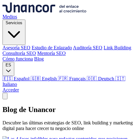
Medios
Servicios
Asesoría SEO
Estudio de Enlazado
Auditoría SEO
Link Building
Consultoría SEO
Mentoría SEO
Cómo funciona
Blog
ES
🇪🇸 Español
🇬🇧 English
🇫🇷 Français
🇩🇪 Deutsch
🇮🇹
Italiano
Acceder
Medios
Blog de
Unancor
Servicios
Descubre las últimas estrategias de SEO, link building y marketing
digital para hacer crecer tu negocio online
Asesoría SEO
Estudio de Enlazado
Auditoría SEO
Link Building
Consultoría SEO
Mentoría SEO