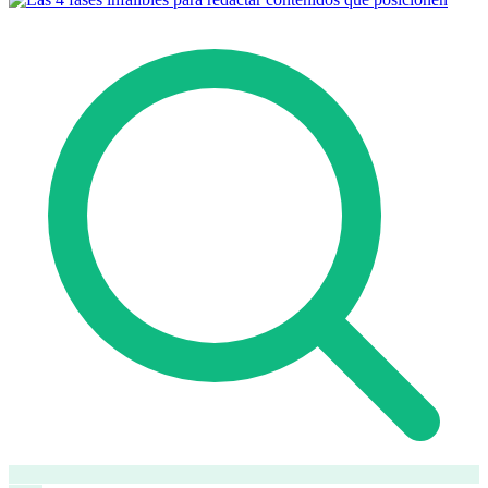
Cómo funciona
Blog
Idioma
🇪🇸 ES
🇬🇧 EN
🇫🇷 FR
🇩🇪 DE
🇮🇹 IT
Acceder