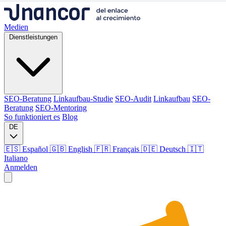
Medien
Dienstleistungen
SEO-Beratung
Linkaufbau-Studie
SEO-Audit
Linkaufbau
SEO-
Beratung
SEO-Mentoring
So funktioniert es
Blog
DE
🇪🇸 Español
🇬🇧 English
🇫🇷 Français
🇩🇪 Deutsch
🇮🇹
Italiano
Anmelden
Medien
Dienstleistungen