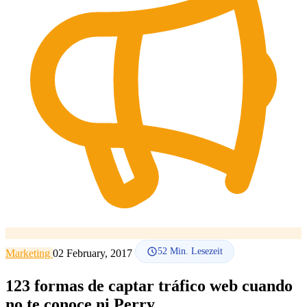
SEO-Beratung
Linkaufbau-Studie
SEO-Audit
Linkaufbau
SEO-
Beratung
SEO-Mentoring
So funktioniert es
Blog
Sprache
🇪🇸 ES
🇬🇧 EN
🇫🇷 FR
🇩🇪 DE
🇮🇹 IT
Anmelden
52
Min. Lesezeit
Marketing
02 February, 2017
123 formas de captar tráfico web cuando
no te conoce ni Perry